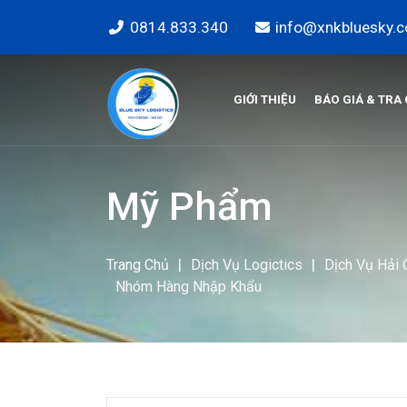
0814.833.340
info@xnkbluesky.
GIỚI THIỆU
BÁO GIÁ & TRA
Mỹ Phẩm
|
|
Trang Chủ
Dịch Vụ Logictics
Dịch Vụ Hải
Nhóm Hàng Nhập Khẩu