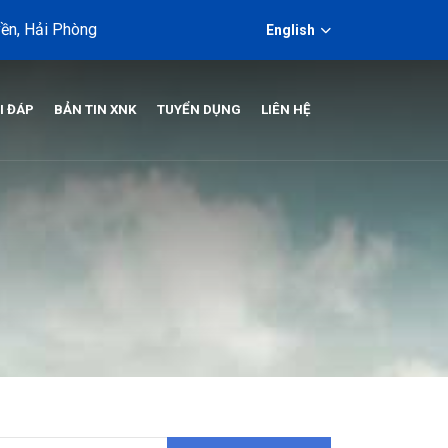
ền, Hải Phòng
English
I ĐÁP
BẢN TIN XNK
TUYỂN DỤNG
LIÊN HỆ