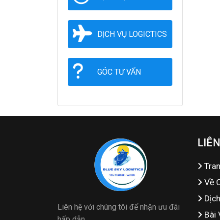
DỊCH VỤ LOGICTICS
GÓC TƯ VẤN
LIÊN
Tra
Về 
Dịc
Liên hệ với chúng tôi để nhận ưu đãi
Bài 
hấp dẫn