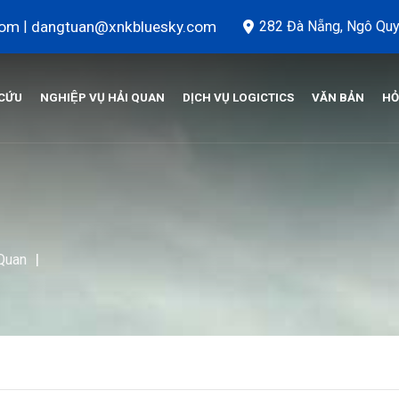
com
|
dangtuan@xnkbluesky.com
282 Đà Nẵng, Ngô Quy
 CỨU
NGHIỆP VỤ HẢI QUAN
DỊCH VỤ LOGICTICS
VĂN BẢN
HỎ
|
 Quan