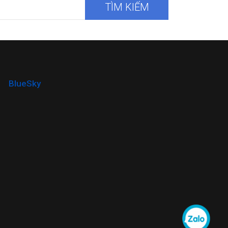
TÌM KIẾM
BlueSky