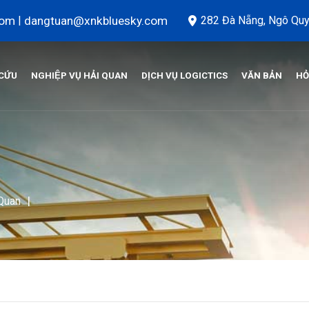
com
|
dangtuan@xnkbluesky.com
282 Đà Nẵng, Ngô Quy
 CỨU
NGHIỆP VỤ HẢI QUAN
DỊCH VỤ LOGICTICS
VĂN BẢN
HỎ
|
 Quan