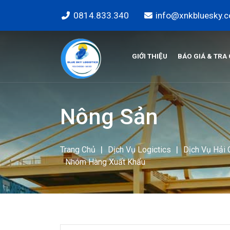
0814.833.340
info@xnkbluesky.
GIỚI THIỆU
BÁO GIÁ & TRA
Nông Sản
|
|
Trang Chủ
Dịch Vụ Logictics
Dịch Vụ Hải
Nhóm Hàng Xuất Khẩu