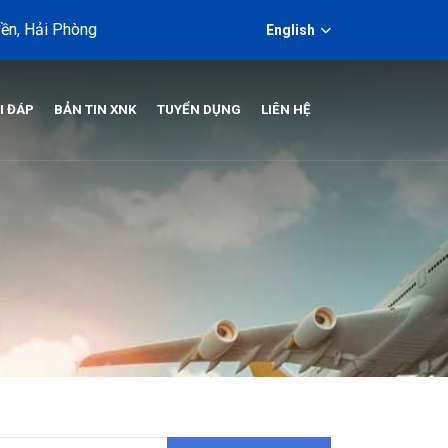
ền, Hải Phòng
English
I ĐÁP
BẢN TIN XNK
TUYỂN DỤNG
LIÊN HỆ