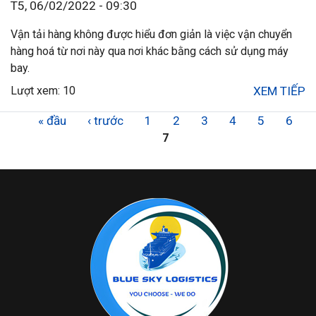
T5, 06/02/2022 - 09:30
Vận tải hàng không được hiểu đơn giản là việc vận chuyển
hàng hoá từ nơi này qua nơi khác bằng cách sử dụng máy
bay.
Lượt xem: 10
XEM TIẾP
« đầu
‹ trước
1
2
3
4
5
6
7