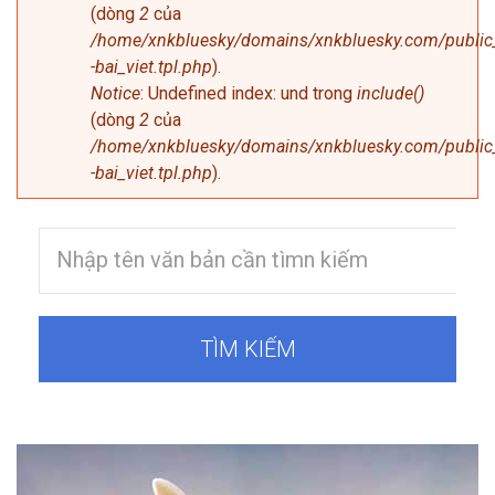
(dòng
2
của
/home/xnkbluesky/domains/xnkbluesky.com/public_
-bai_viet.tpl.php
).
Notice
: Undefined index: und trong
include()
(dòng
2
của
/home/xnkbluesky/domains/xnkbluesky.com/public_
-bai_viet.tpl.php
).
TÌM KIẾM