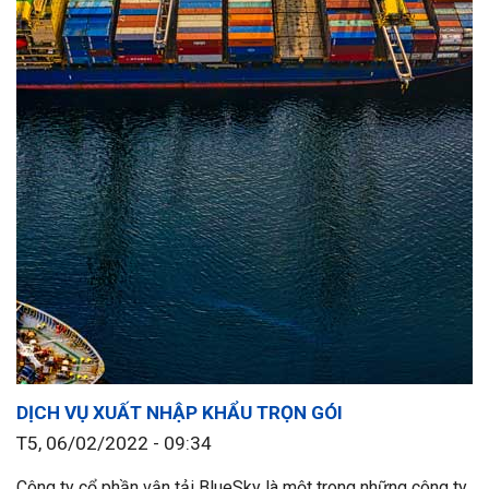
DỊCH VỤ XUẤT NHẬP KHẨU TRỌN GÓI
T5, 06/02/2022 - 09:34
Công ty cổ phần vận tải BlueSky là một trong những công ty