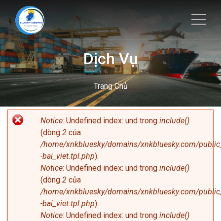
Dịch Vụ
Trang Chủ
Notice
: Undefined index: und trong
include()
(dòng
2
của
/home/xnkbluesky/domains/xnkbluesky.com/public_
-bai_viet.tpl.php
).
Notice
: Undefined index: und trong
include()
(dòng
2
của
/home/xnkbluesky/domains/xnkbluesky.com/public_
-bai_viet.tpl.php
).
Notice
: Undefined index: und trong
include()