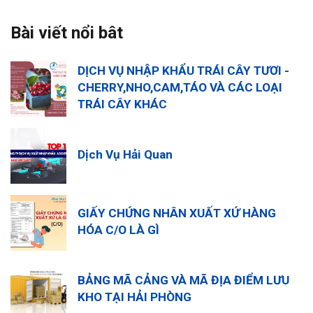
Bài viết nổi bât
DỊCH VỤ NHẬP KHẨU TRÁI CÂY TƯƠI -
CHERRY,NHO,CAM,TÁO VÀ CÁC LOẠI
TRÁI CÂY KHÁC
Dịch Vụ Hải Quan
GIẤY CHỨNG NHÂN XUẤT XỨ HÀNG
HÓA C/O LÀ GÌ
BẢNG MÃ CẢNG VÀ MÃ ĐỊA ĐIỂM LƯU
KHO TẠI HẢI PHÒNG